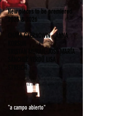
New pieces to be premiered
2025 & 2026
CHAYA CZERNOWIN - ANNA
KORSUN
TRISTAN MURAIL-
JOSÉ MARÍA
SÁNCHEZ VERDÚ
LISA
STREICH
Mit freundlicher Unterstützung
durch Ernst von Siemens Stiftung
"a campo abierto"