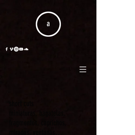
short cuts
miniaturas, bagatelas,
fragmentos, caprichos,
miradas, ventanas…