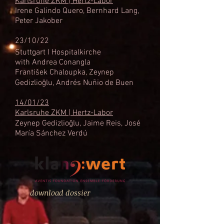
Karlsruhe ZKM | Hertz-Labor
Irene Galindo Quero, Bernhard Lang,
Peter Jakober
23/10/22
Stuttgart I Hospitalkirche
with Andrea Conangla
František Chaloupka, Zeynep
Gedizlioğlu, Andrés Nuñio de Buen
14/01/23
Karlsruhe ZKM | Hertz-Labor
Zeynep
Gedizlioğlu, Jaime Reis, José
María Sánchez Verdú
download dossier