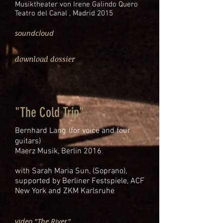
Musiktheater von Irene Galindo Quero
Teatro del Canal , Madrid 2015
soundcloud
download dossier
"The Cold Trip"
Bernhard Lang
(for voice and four
guitars)
Maerz Musik, Berlin 2016
with Sarah Maria Sun, (Soprano),
supported by Berliner Festspiele, ACF
New York and ZKM Karlsruhe
video "The River"