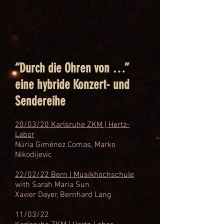
“Durch die Ohren von …”
eine hybride Konzert- und
Sendereihe
20/
03/20
Karlsruhe ZKM | Hertz-
Labor
Núria Giménez Comas, Marko
Nikodijevic
22/02/22 Bern I Musikhochschule
with Sarah Maria Sun
Xavier Dayer, Bernhard Lang
11/03/22